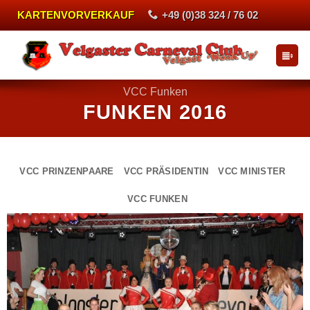
Zum
KARTENVORVERKAUF
+49 (0)38 324 / 76 02
Inhalt
springen
VCC Funken
FUNKEN 2016
VCC PRINZENPAARE
VCC PRÄSIDENTIN
VCC MINISTER
VCC FUNKEN