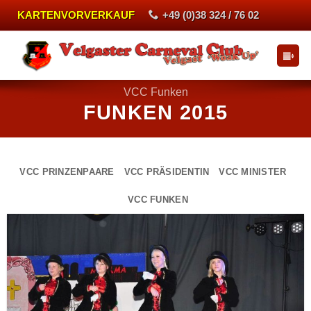
Zum
KARTENVORVERKAUF
+49 (0)38 324 / 76 02
Inhalt
springen
VCC Funken
FUNKEN 2015
VCC PRINZENPAARE
VCC PRÄSIDENTIN
VCC MINISTER
VCC FUNKEN