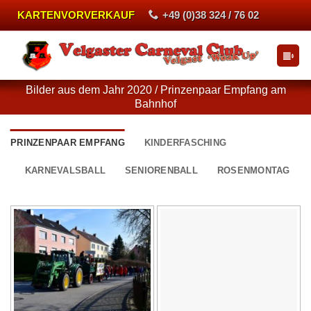
Zum
KARTENVORVERKAUF
+49 (0)38 324 / 76 02
Inhalt
springen
Bilder aus dem Jahr 2020 / Prinzenpaar Empfang am
Bahnhof
PRINZENPAAR EMPFANG
KINDERFASCHING
KARNEVALSBALL
SENIORENBALL
ROSENMONTAG