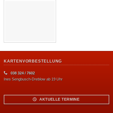
KARTENVORBESTELLUNG
038 324 / 7602
Ines Sengbusch-Dreblow ab 19 Uhr
AKTUELLE TERMINE