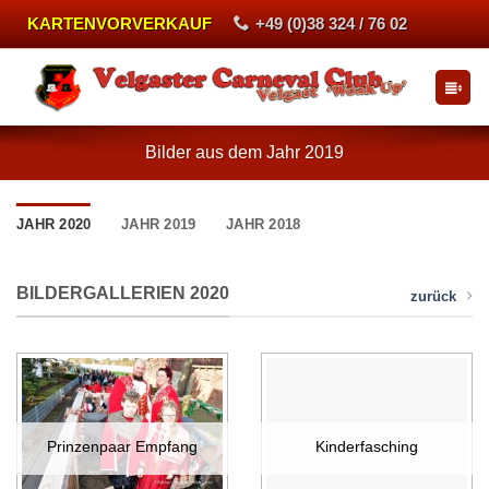
Zum
KARTENVORVERKAUF
+49 (0)38 324 / 76 02
Inhalt
springen
Bilder aus dem Jahr 2019
JAHR 2020
JAHR 2019
JAHR 2018
BILDERGALLERIEN 2020
zurück
Prinzenpaar Empfang
Kinderfasching