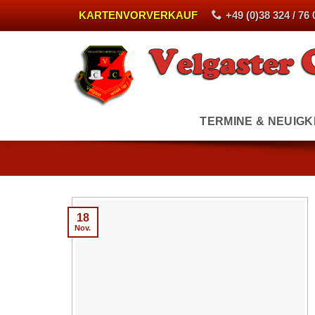
Zum
KARTENVORVERKAUF
+49 (0)38 324 / 76 
Inhalt
springen
TERMINE & NEUIGK
18
Nov.